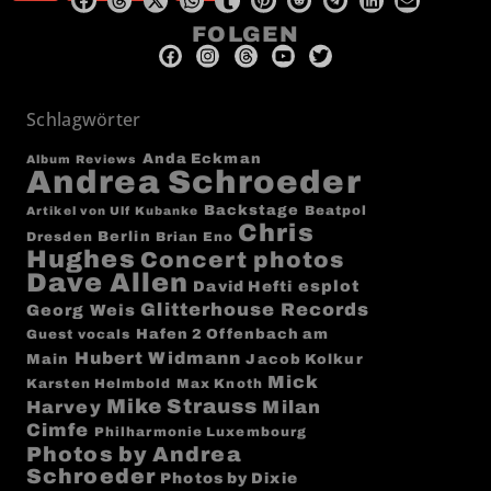
FOLGEN
Schlagwörter
Anda Eckman
Album Reviews
Andrea Schroeder
Backstage
Beatpol
Artikel von Ulf Kubanke
Chris
Berlin
Dresden
Brian Eno
Hughes
Concert photos
Dave Allen
esplot
David Hefti
Glitterhouse Records
Georg Weis
Hafen 2 Offenbach am
Guest vocals
Hubert Widmann
Main
Jacob Kolkur
Mick
Karsten Helmbold
Max Knoth
Mike Strauss
Milan
Harvey
Cimfe
Philharmonie Luxembourg
Photos by Andrea
Schroeder
Photos by Dixie