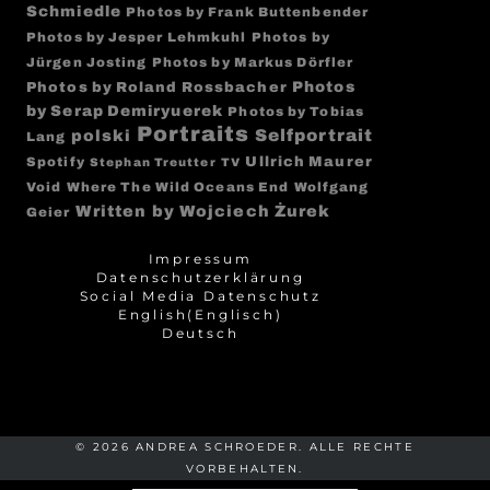
Schmiedle
Photos by Frank Buttenbender
Photos by Jesper Lehmkuhl
Photos by
Jürgen Josting
Photos by Markus Dörfler
Photos
Photos by Roland Rossbacher
by Serap Demiryuerek
Photos by Tobias
Portraits
Selfportrait
polski
Lang
Ullrich Maurer
Spotify
Stephan Treutter
TV
Void
Where The Wild Oceans End
Wolfgang
Written by Wojciech Żurek
Geier
Impressum
Datenschutzerklärung
Social Media Datenschutz
English
(
Englisch
)
Deutsch
© 2026 ANDREA SCHROEDER. ALLE RECHTE
VORBEHALTEN.