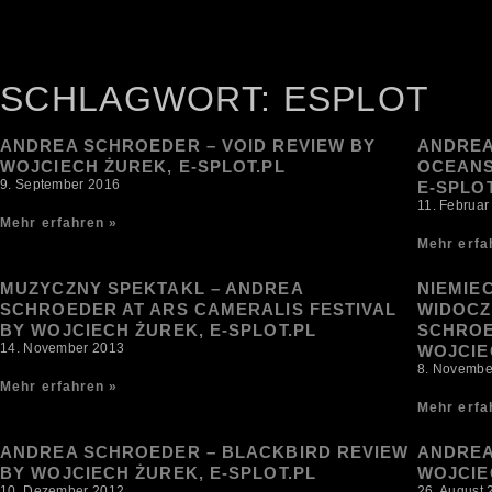
SCHLAGWORT: ESPLOT
ANDREA SCHROEDER – VOID REVIEW BY
ANDREA
WOJCIECH ŻUREK, E-SPLOT.PL
OCEANS
9. September 2016
E-SPLOT
11. Februar
Mehr erfahren »
Mehr erfa
MUZYCZNY SPEKTAKL – ANDREA
NIEMIE
SCHROEDER AT ARS CAMERALIS FESTIVAL
WIDOCZ
BY WOJCIECH ŻUREK, E-SPLOT.PL
SCHROE
14. November 2013
WOJCIE
8. Novembe
Mehr erfahren »
Mehr erfa
ANDREA SCHROEDER – BLACKBIRD REVIEW
ANDREA
BY WOJCIECH ŻUREK, E-SPLOT.PL
WOJCIE
10. Dezember 2012
26. August 