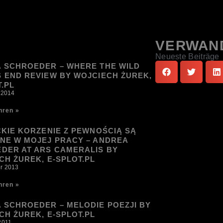
VERWAN
Neueste Beiträge
 SCHROEDER – WHERE THE WILD
 END REVIEW BY WOJCIECH ŻUREK,
.PL
 2014
hren »
CKIE KORZENIE Z PEWNOŚCIĄ SĄ
NE W MOJEJ PRACY – ANDREA
DER AT ARS CAMERALIS BY
CH ŻUREK, E-SPLOT.PL
r 2013
hren »
 SCHROEDER – MELODIE POEZJI BY
CH ŻUREK, E-SPLOT.PL
2011