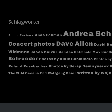
Schlagwörter
Andrea Sch
Anda Eckman
Album Reviews
Dave Allen
Concert photos
David He
Widmann
Jacob Kolkur
Karsten Helmbold
Max Knot
Schroeder
Photos by Dixie Schmiedle
Photos by
Photos by Serap Demiryuerek
Roland Rossbacher
P
Written by Woj
The Wild Oceans End
Wolfgang Geier