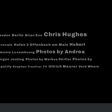
Chris Hughes
Berlin
resden
Brian Eno
Hubert
Hafen 2 Offenbach am Main
 vocals
Photos by Andrea
rmonie Luxembourg
Photos by
ürgen Josting
Photos by Markus Dörfler
Ullrich Maurer
Spotify
Void
Where
Stephan Treutter
TV