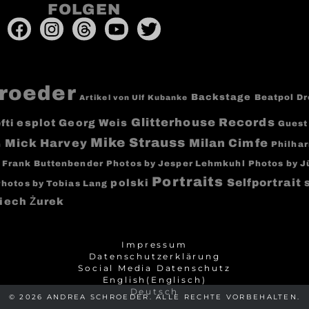
FOLGEN
roeder
Backstage
Beatpol D
Artikel von Ulf Kubanke
Glitterhouse Records
esplot
Georg Weis
fti
Guest
Mike Strauss
Milan Cimfe
Mick Harvey
h
Philha
 Frank Buttenbender
Photos by Jesper Lehmkuhl
Photos by J
Portraits
Selfportrait
polski
hotos by Tobias Lang
ciech Żurek
Impressum
Datenschutzerklärung
Social Media Datenschutz
English
(
Englisch
)
Deutsch
© 2026 ANDREA SCHROEDER. ALLE RECHTE VORBEHALTEN.