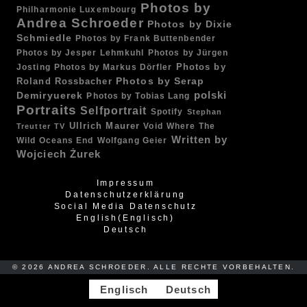
Photos by
Philharmonie Luxembourg
Andrea Schroeder
Photos by Dixie
Schmiedle
Photos by Frank Buttenbender
Photos by Jesper Lehmkuhl
Photos by Jürgen
Photos by
Josting
Photos by Markus Dörfler
Photos by Serap
Roland Rossbacher
Demiryuerek
polski
Photos by Tobias Lang
Portraits
Selfportrait
Spotify
Stephan
Ullrich Maurer
Void
Where The
Treutter
TV
Written by
Wild Oceans End
Wolfgang Geier
Wojciech Żurek
Impressum
Datenschutzerklärung
Social Media Datenschutz
English
(
Englisch
)
Deutsch
© 2026 ANDREA SCHROEDER. ALLE RECHTE VORBEHALTEN.
Englisch
Deutsch