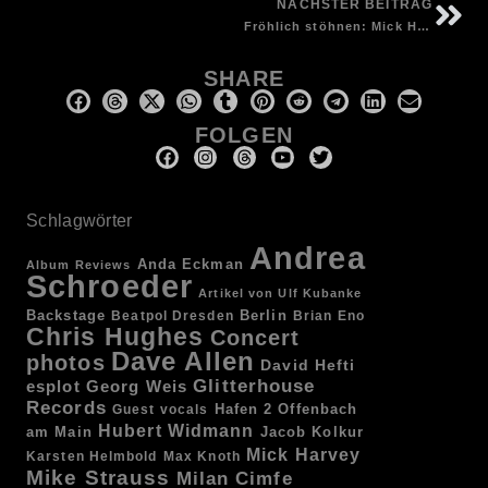
NÄCHSTER BEITRAG
Fröhlich stöhnen: Mick Harvey und Andrea Schroeder in der Volksbühne
SHARE
FOLGEN
Schlagwörter
Andrea
Anda Eckman
Album Reviews
Schroeder
Artikel von Ulf Kubanke
Backstage
Berlin
Beatpol Dresden
Brian Eno
Chris Hughes
Concert
Dave Allen
photos
David Hefti
Glitterhouse
esplot
Georg Weis
Records
Hafen 2 Offenbach
Guest vocals
Hubert Widmann
am Main
Jacob Kolkur
Mick Harvey
Karsten Helmbold
Max Knoth
Mike Strauss
Milan Cimfe