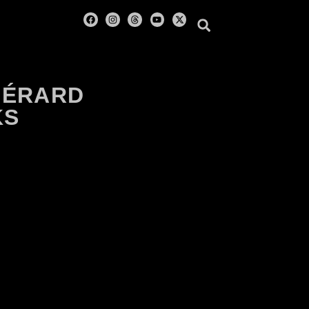
GÉRARD
KS